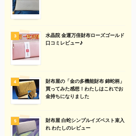
水晶院 金運万倍財布ローズゴールド
3
口コミレビュー♪
財布屋の「金の多機能財布 錦蛇柄」
4
買ってみた感想！わたしはこれでお
金持ちになりました
財布屋 白蛇シンプルイズベスト束入
5
れ わたしのレビュー