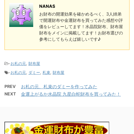
NANAS
お財布の開運効果を確かめるべく、3人姉弟
で開運財布や金運財布を買ってみた感想や評
価をレビューしてます！水晶院財布、財布屋
財布をメインに掲載してます！お財布選びの
参考にしてもらえば嬉しいです♪
-
お札の元
,
財布屋
-
お札の元
,
ダミー
,
札束
,
財布屋
PREV
お札の元、札束のダミーを作ってみた
NEXT
金運上がるか水晶院 九星白蛇財布を買ってみた！