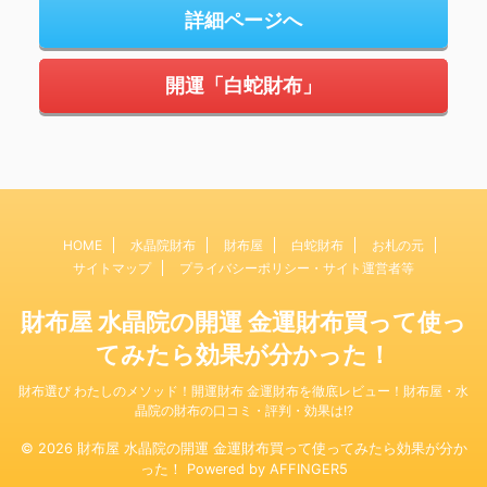
詳細ページへ
開運「白蛇財布」
HOME
水晶院財布
財布屋
白蛇財布
お札の元
サイトマップ
プライバシーポリシー・サイト運営者等
財布屋 水晶院の開運 金運財布買って使っ
てみたら効果が分かった！
財布選び わたしのメソッド！開運財布 金運財布を徹底レビュー！財布屋・水
晶院の財布の口コミ・評判・効果は!?
© 2026 財布屋 水晶院の開運 金運財布買って使ってみたら効果が分か
った！ Powered by
AFFINGER5