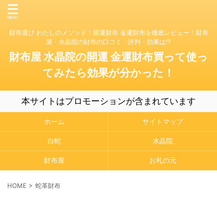
財布選び わたしのメソッド！開運財布 金運財布を徹底レビュー！財布
屋・水晶院の財布の口コミ・評判・効果は!?
財布屋 水晶院の開運 金運財布買って使っ
てみたら効果が分かった！
本サイトはプロモーションが含まれています
ホーム
サイトマップ
白蛇
水晶院
財布屋
お札の元
HOME
>
蛇革財布