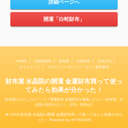
詳細ページへ
開運「白蛇財布」
HOME
水晶院財布
財布屋
白蛇財布
お札の元
サイトマップ
プライバシーポリシー・サイト運営者等
財布屋 水晶院の開運 金運財布買って使っ
てみたら効果が分かった！
財布選び わたしのメソッド！開運財布 金運財布を徹底レビュー！財布屋・水
晶院の財布の口コミ・評判・効果は!?
© 2026 財布屋 水晶院の開運 金運財布買って使ってみたら効果が分か
った！ Powered by
AFFINGER5