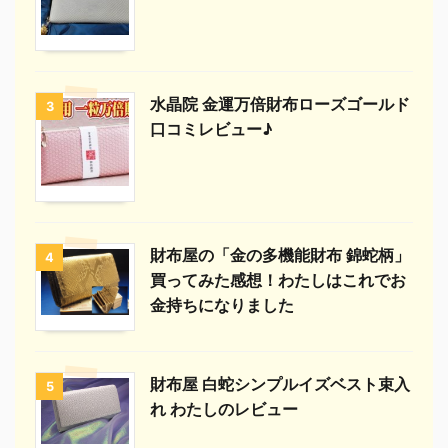
水晶院 金運万倍財布ローズゴールド
3
口コミレビュー♪
財布屋の「金の多機能財布 錦蛇柄」
4
買ってみた感想！わたしはこれでお
金持ちになりました
財布屋 白蛇シンプルイズベスト束入
5
れ わたしのレビュー