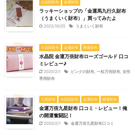
水晶院財布
金運財布
ラッキーショップの「金運馬九行久財布
（うまくいく財布）」買ってみたよ
2022/10/25
うまくいく財布
水晶院財布
金運財布
開運財布
水晶院 金運万倍財布ローズゴールド 口コ
ミレビュー♪
2020/2/1
ピンクの財布
,
一粒万倍財布
,
女性
専用財布
九星財布
水晶院財布
金運財布
開運財布
金運万倍九星財布 口コミ・レビュー！俺
の開運奮闘記！
2020/2/1
金運万倍九星財布口コミ