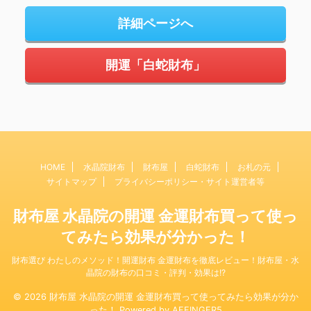
詳細ページへ
開運「白蛇財布」
HOME
水晶院財布
財布屋
白蛇財布
お札の元
サイトマップ
プライバシーポリシー・サイト運営者等
財布屋 水晶院の開運 金運財布買って使っ
てみたら効果が分かった！
財布選び わたしのメソッド！開運財布 金運財布を徹底レビュー！財布屋・水
晶院の財布の口コミ・評判・効果は!?
© 2026 財布屋 水晶院の開運 金運財布買って使ってみたら効果が分か
った！ Powered by
AFFINGER5