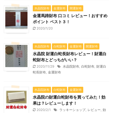
水晶院財布
金運財布
開運財布
金運馬蹄財布 口コミ レビュー！おすすめ
ポイント ベスト３！
2020/1/20
水晶院財布
白蛇財布
金運財布
開運財布
水晶院 財運白蛇長財布レビュー！財運白
蛇財布とどっちがいい？
2020/11/29
水晶院財布
,
白蛇財布
,
財運白
蛇長財布
,
金運財布
水晶院財布
白蛇財布
金運財布
水晶院の財運白蛇財布を買ってみた！効
果は？レビューします！
2020/2/1
ラッキーショップ
,
レビュー
,
効