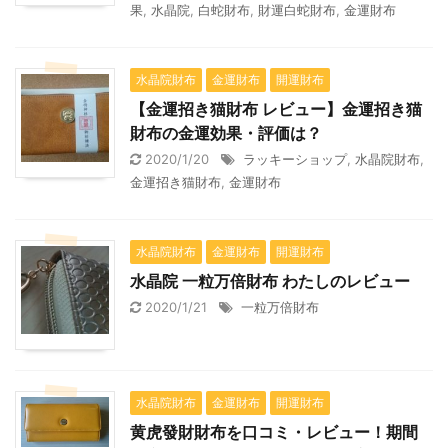
果
,
水晶院
,
白蛇財布
,
財運白蛇財布
,
金運財布
水晶院財布
金運財布
開運財布
【金運招き猫財布 レビュー】金運招き猫
財布の金運効果・評価は？
2020/1/20
ラッキーショップ
,
水晶院財布
,
金運招き猫財布
,
金運財布
水晶院財布
金運財布
開運財布
水晶院 一粒万倍財布 わたしのレビュー
2020/1/21
一粒万倍財布
水晶院財布
金運財布
開運財布
黄虎發財財布を口コミ・レビュー！期間