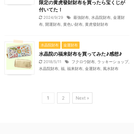
限定の黄虎發財財布を買ったら宝くじが
付いてた！
2024/9/29
最強財布
,
水晶院財布
,
金運財
布
,
開運財布
,
黄色い財布
,
黄虎發財財布
水晶院財布
金運財布
水晶院の福来財布を買ってみた♪感想♪
2018/5/11
フクロウ財布
,
ラッキーショップ
,
水晶院財布
,
福
,
福来財布
,
金運財布
,
風水財布
1
2
Next »