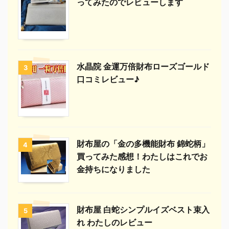
ってみたのでレビューします
水晶院 金運万倍財布ローズゴールド
3
口コミレビュー♪
財布屋の「金の多機能財布 錦蛇柄」
4
買ってみた感想！わたしはこれでお
金持ちになりました
財布屋 白蛇シンプルイズベスト束入
5
れ わたしのレビュー